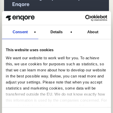
Enqore
“De direkta effekterna av lösningen ser vi redan
idag i form av förbättrad effektivitet och
snabbare beslutsfattande. På längre sikt
förväntar vi oss att lösningen kommer att
Consent
Details
About
fortsätta stödja vår tillväxt genom att möjliggöra
ännu djupare insikter och ökad
anpassningsförmåga. Enqores expertis och
This website uses cookies
engagemang har varit avgörande för vår
We want our website to work well for you. To achieve
framgång hittills och vi ser fram emot att fortsätta
this, we use cookies for purposes such as statistics, so
vårt samarbete.”
that we can learn more about how to develop our website
in the best possible way. Below, you can read more and
adjust your settings. Please note that when you accept
Anton Samuelsson
statistics and marketing cookies, some data will be
CTO, World of Volvo
transferred outside the EU. We do not know exactly how
this information is used by the companies concerned. For
Läs om projektet
example, U.S. legislation does not meet all the
requirements for the processing of personal data that