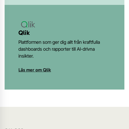
Qlik
Plattformen som ger dig allt från kraftfulla
dashboards och rapporter till AI-drivna
insikter.
Läs mer om Qlik