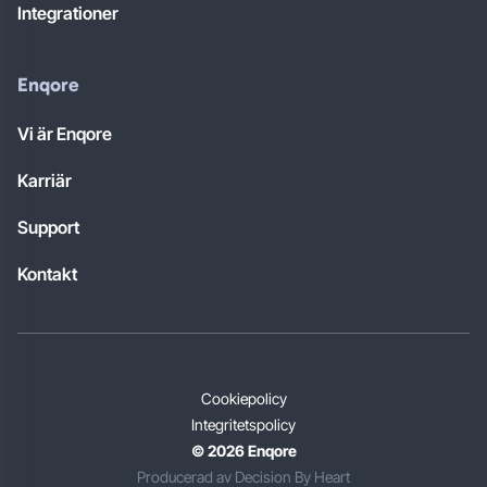
Integrationer
Enqore
Vi är Enqore
Karriär
Support
Kontakt
Cookiepolicy
Integritetspolicy
© 2026 Enqore
Producerad av Decision By Heart