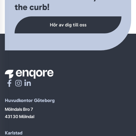
the curb!
Hör av dig till oss
Huvudkontor Göteborg
Mölndals Bro 7
431 30 Mölndal
Karlstad