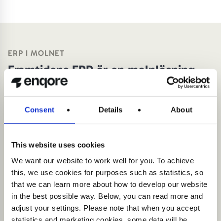
ERP I MOLNET
Framtidens ERP är en molnlösning
Att välja ett affärssystem i form av molnlösning kan ge
flera fördelar. Är du ute efter ett tillgängligt och flexibelt
Consent
Details
About
system som går att skala upp och stödjer automatisering
så är det i molnet du ska vara.
This website uses cookies
Med affärssystemet i ett s.k. True Cloud får du flera
fördelar. Exempelvis tillgänglighet, flexibilitet, skalbarhet,
We want our website to work well for you. To achieve
kostnadseffektivitet, automatisering och säkerhet. Genom
this, we use cookies for purposes such as statistics, so
att välja ett affärssystem i molnet kan du göra din
that we can learn more about how to develop our website
verksamhet mer effektiv och konkurrenskraftig. Vi på
in the best possible way. Below, you can read more and
Enqore har valt att specialisera oss på Microsoft Dynamics
adjust your settings. Please note that when you accept
365 båda affärssystem Business Central och Finance
statistics and marketing cookies, some data will be