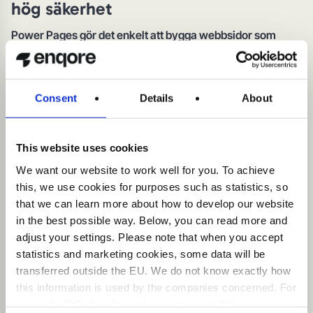
hög säkerhet
Power Pages gör det enkelt att bygga webbsidor som
fungerar lika bra på dator som i mobilen. Plattformen har
också starka säkerhetsfunktioner enligt branschstandard,
så att din data hanteras tryggt.
Consent
Details
About
Power Pages har verktyg för att
skapa responsiva och användarvänliga webbsidor som
This website uses cookies
fungerar bra på både stationära och mobila enheter.​ För att
du som användare ska känna dig trygg har verktyget även
We want our website to work well for you. To achieve
robusta säkerhetsfunktioner som följer branschstandard för
this, we use cookies for purposes such as statistics, so
skydd av data.
that we can learn more about how to develop our website
in the best possible way. Below, you can read more and
adjust your settings. Please note that when you accept
Kontakta oss för att prata möjligheter!
statistics and marketing cookies, some data will be
transferred outside the EU. We do not know exactly how
this information is used by the companies concerned. For
example, U.S. legislation does not meet all the