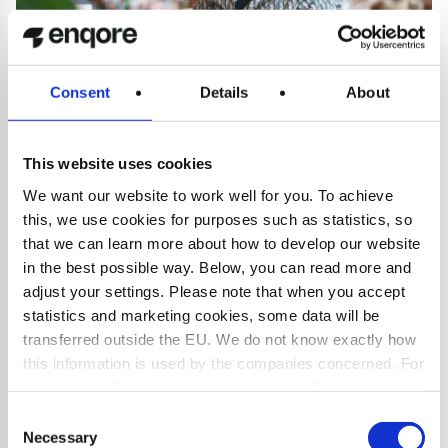
Consent
Details
About
NÄR AI STÖTTAR DEN MÄNSKLIGA KOMPETENSEN
AI i
Copilot Studio
This website uses cookies
Är AI ett naturligt nästa steg för er? När AI används rätt
We want our website to work well for you. To achieve
handlar det inte om att ersätta människor, utan om att
this, we use cookies for purposes such as statistics, so
förstärka dem. Målet är att ge medarbetare bättre stöd i
that we can learn more about how to develop our website
stunden och mer tid för det som kräver omdöme och
in the best possible way. Below, you can read more and
relation.
adjust your settings. Please note that when you accept
När AI stöttar den mänskliga kompetensen kan
statistics and marketing cookies, some data will be
rutinuppgifter automatiseras, information sammanfattas och
transferred outside the EU. We do not know exactly how
nästa bästa steg föreslås direkt i arbetsflödet. Det gör att
this information is used by the companies concerned. For
experter och kundnära team snabbare kan fatta beslut,
example, U.S. legislation does not meet all the
svara mer träffsäkert och fokusera på de komplexa frågor
requirements for the processing of personal data that
Consent
där mänsklig erfarenhet gör störst skillnad. För
apply within the EU, which may entail certain risks to
Necessary
Selection