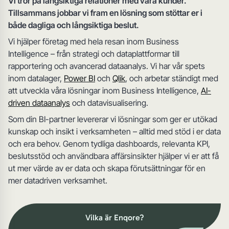
Vi tror på långsiktiga relationer med våra kunder.
Tillsammans jobbar vi fram en lösning som stöttar er i
både dagliga och långsiktiga beslut.
Vi hjälper företag med hela resan inom Business
Intelligence – från strategi och dataplattformar till
rapportering och avancerad dataanalys. Vi har vår spets
inom datalager,
Power BI
och
Qlik
, och arbetar ständigt med
att utveckla våra lösningar inom Business Intelligence,
AI-
driven dataanalys
och datavisualisering.
Som din BI-partner levererar vi lösningar som ger er utökad
kunskap och insikt i verksamheten – alltid med stöd i er data
och era behov. Genom tydliga dashboards, relevanta KPI,
beslutsstöd och användbara affärsinsikter hjälper vi er att få
ut mer värde av er data och skapa förutsättningar för en
mer datadriven verksamhet.
Vilka är Enqore?