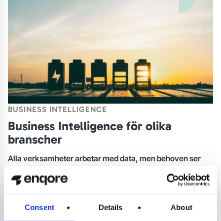
BUSINESS INTELLIGENCE
Business Intelligence för olika
branscher
Alla verksamheter arbetar med data, men behoven ser
olika ut beroende på bransch. Därför hjälper vi företag att
skapa BI-lösningar anpassade efter verksamhetens mål,
processer och beslutsbehov.
Consent
Details
About
BI för energi:
Energibranschen genererar stora mängder