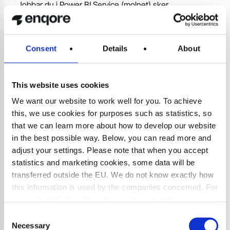
Jobbar du i Power BI Service (molnet) sker
uppdateringarna automatiskt – nya funktioner rullar ut
varje månad. Använder du Power BI Desktop laddar du
själv ner den senaste versionen, och det är klokt att göra
Consent
Details
About
det regelbundet för att hänga med. Ingen gillar att missa
de roliga nyheterna.
This website uses cookies
Vilken typ av data kan jag få in i Power BI, och från vilka
We want our website to work well for you. To achieve
system?
this, we use cookies for purposes such as statistics, so
Nästan allt du kan tänka dig. Power BI har hundratals
that we can learn more about how to develop our website
inbyggda datakopplingar: SQL, Excel, SharePoint,
in the best possible way. Below, you can read more and
molntjänster, CRM, ERP, API:er… listan är lång. Kort sagt:
adjust your settings. Please note that when you accept
om datan går att nå, så går den ofta att ladda in i Power
statistics and marketing cookies, some data will be
BI.
transferred outside the EU. We do not know exactly how
this information is used by the companies concerned. For
example, U.S. legislation does not meet all the
Hur vet man när rapporten senast uppdaterades? Går
requirements for the processing of personal data that
Consent
det att styra laddningarna?
apply within the EU, which may entail certain risks to
Necessary
Selection