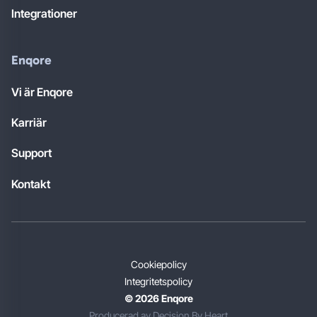
Integrationer
Enqore
Vi är Enqore
Karriär
Support
Kontakt
Cookiepolicy
Integritetspolicy
© 2026 Enqore
Producerad av Decision By Heart