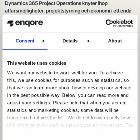
Dynamics 365 Project Operations knyter ihop
affärsmöjligheter, projektstyrning och ekonomi i ett enda
flöde. Det ger realtidsinsikter i kostnader, budget och
lönsamhet, med analysverktyg som gör uppföljningen
skarp och enkel.
Consent
Details
About
Project Operations integrerar dels från inkomna
affärsmöjligheter men också mot projektredovisning och
ekonomisk förvaltning, vilket ger insikter i realtid
This website uses cookies
om projektkostnader, budgetar och lönsamhet. Verktyget
We want our website to work well for you. To achieve
erbjuder också avancerade analys- och
this, we use cookies for purposes such as statistics, so
rapporteringsfunktioner för att spåra projektresultat,
that we can learn more about how to develop our website
resursutnyttjande och finansiella mätvärden.
in the best possible way. Below, you can read more and
adjust your settings. Please note that when you accept
statistics and marketing cookies, some data will be
Läs mer om dataanalys
transferred outside the EU. We do not know exactly how
this information is used by the companies concerned. For
example, U.S. legislation does not meet all the