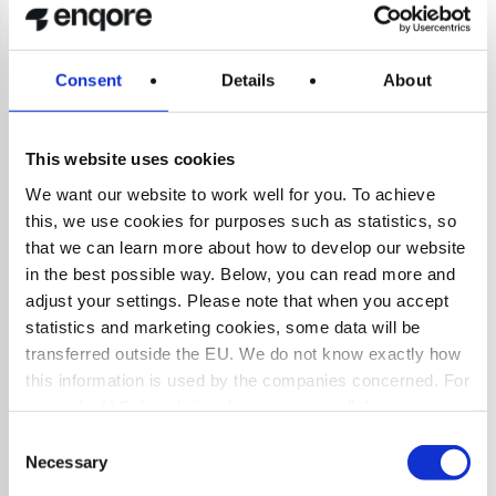
Consent
Details
About
Befolkningstillväxt
This website uses cookies
We want our website to work well for you. To achieve
Hur har jordens befolkning förändrats genom
this, we use cookies for purposes such as statistics, so
åren och vad kan vi förvänta oss i framtiden?
that we can learn more about how to develop our website
Vår rapport ger en djupdykning i
in the best possible way. Below, you can read more and
befolkningsutvecklingen från 1960 till 2050,
adjust your settings. Please note that when you accept
uppdelat på länder och kontinenter.
statistics and marketing cookies, some data will be
Dessutom kan den avslöja viktiga trender som
transferred outside the EU. We do not know exactly how
formar vår värld. Utforska rapporten och få en
this information is used by the companies concerned. For
bättre förståelse för hur demografiska
example, U.S. legislation does not meet all the
förändringar påverkar globala samhällen och
requirements for the processing of personal data that
Consent
framtidens utmaningar.
apply within the EU, which may entail certain risks to
Necessary
Selection
your personal data. The companies concerned must