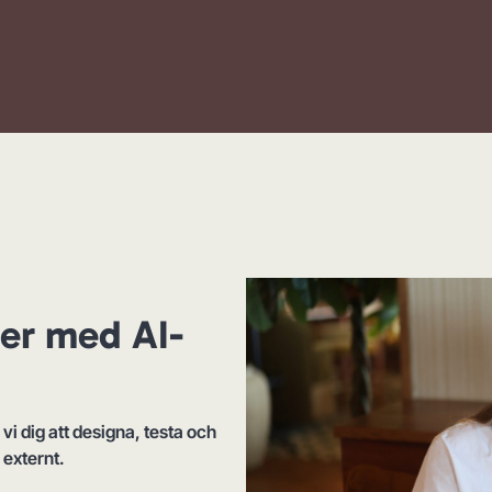
er med AI-
vi dig att designa, testa och
externt.