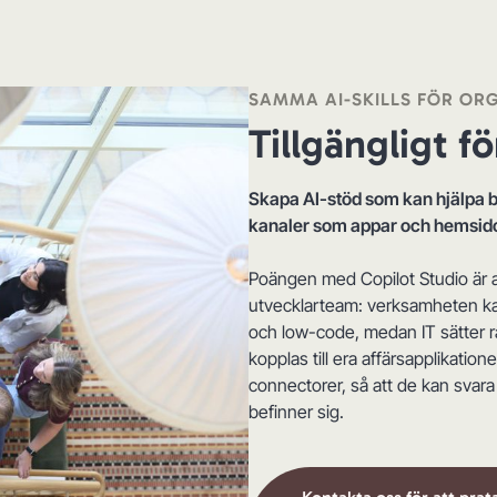
SAMMA AI-SKILLS FÖR OR
Tillgängligt fö
Skapa AI-stöd som kan hjälpa 
kanaler som appar och hemsido
Poängen med Copilot Studio är at
utvecklarteam: verksamheten kan
och low-code, medan IT sätter r
kopplas till era affärsapplikation
connectorer, så att de kan svar
befinner sig.