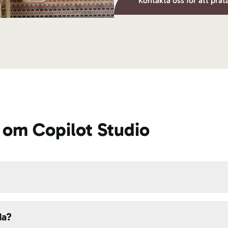
Kontakta oss för att prat
r om Copilot Studio
da?