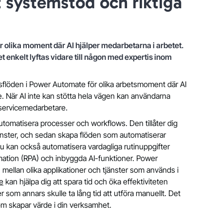
 systemstöd och riktiga
ör olika moment där AI hjälper medarbetarna i arbetet.
et enkelt lyftas vidare till någon med expertis inom
tsflöden i Power Automate för olika arbetsmoment där AI
re. När AI inte kan stötta hela vägen kan användarna
ndservicemedarbetare.
utomatisera processer och workflows. Den tillåter dig
jänster, och sedan skapa flöden som automatiserar
Du kan också automatisera vardagliga rutinuppgifter
tion (RPA) och inbyggda AI-funktioner. Power
 mellan olika applikationer och tjänster som används i
e
kan hjälpa dig att spara tid och öka effektiviteten
 som annars skulle ta lång tid att utföra manuellt. Det
som skapar värde i din verksamhet.