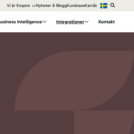
Vi är Enqore
Nyheter & Blogg
Kundcase
Karriär
usiness Intelligence
Integrationer
Kontakt
 Finance
Branscher
dellen
BI för energi
BI för handel
BI för tillverkning