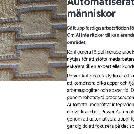
Automatiserat
människor
Sätt upp färdiga arbetsflöden f
Om AI inte räcker till kan ärend
området.
Konfigurera fördefinierade arbe
nyttjas för att stötta medarbeta
eskalera till en expert eller ku
Power Automates styrka är att a
att kombinera olika appar och t
arbetsuppgifter och sparar tid. 
genom robotstyrd processautoma
Automate underlättar integration
din verksamhet.
Power Automat
genom att automatisera uppgifter
ger dig tid att fokusera på det 