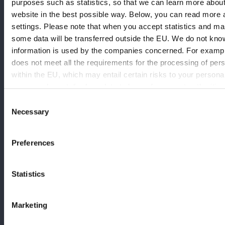
purposes such as statistics, so that we can learn more abou
Mölndals Bro 7
website in the best possible way. Below, you can read more 
431 30 Mölndal
settings. Please note that when you accept statistics and ma
some data will be transferred outside the EU. We do not kno
Karlstad
information is used by the companies concerned. For example
Kungsgatan 12
does not meet all the requirements for the processing of pers
652 24 Karlstad
within the EU, which may entail certain risks to your person
concerned must disclose data to law enforcement authorities 
Stockholm
if they receive such a request. However, it may be difficult o
Consent
exercise your rights, such as the right to erasure, with regar
Necessary
Västmannagatan 4
Selection
that law enforcement authorities have gained access to. By a
111 24 Stockholm
and marketing cookies below, you confirm that you consent to
Preferences
to third countries.
Linköping
Google’s Privacy Policy
Platensgatan 10 B
Some of the data collected by this provider is used to person
Statistics
582 20 Linköping
measure the effectiveness of advertising.
Marketing
Malmö
Stormgatan 4