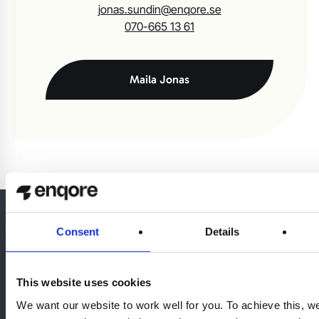
jonas.sundin@enqore.se
070-665 13 61
Maila Jonas
Consent
Details
This website uses cookies
We want our website to work well for you. To achieve this, w
Huvudkontor Göteborg