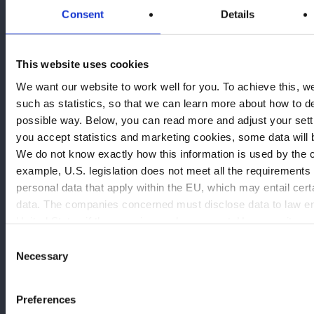
Consent
Details
This website uses cookies
We want our website to work well for you. To achieve this, 
Huvudkontor Göteborg
such as statistics, so that we can learn more about how to d
Mölndals Bro 7
possible way. Below, you can read more and adjust your sett
431 30 Mölndal
you accept statistics and marketing cookies, some data will 
We do not know exactly how this information is used by the
Karlstad
example, U.S. legislation does not meet all the requirements 
Kungsgatan 12
personal data that apply within the EU, which may entail cert
652 24 Karlstad
data. The companies concerned must disclose data to law enf
United States if they receive such a request. However, it may 
Stockholm
you to exercise your rights, such as the right to erasure, wit
Consent
that law enforcement authorities have gained access to. By a
Necessary
Västmannagatan 4
Selection
marketing cookies below, you confirm that you consent to the 
111 24 Stockholm
countries.
Preferences
Google’s Privacy Policy
Linköping