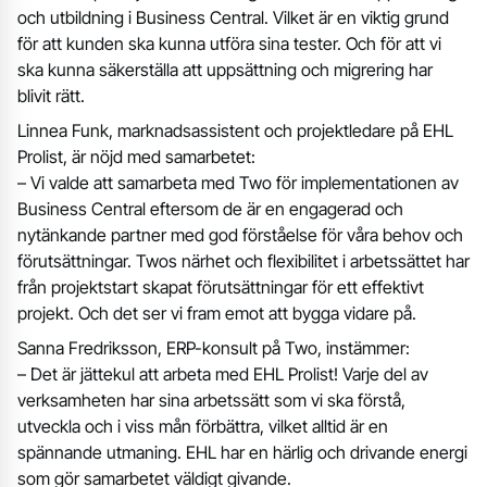
och utbildning i Business Central. Vilket är en viktig grund
för att kunden ska kunna utföra sina tester. Och för att vi
ska kunna säkerställa att uppsättning och migrering har
blivit rätt.
Linnea Funk, marknadsassistent och projektledare på EHL
Prolist, är nöjd med samarbetet:
– Vi valde att samarbeta med Two för implementationen av
Business Central eftersom de är en engagerad och
nytänkande partner med god förståelse för våra behov och
förutsättningar. Twos närhet och flexibilitet i arbetssättet har
från projektstart skapat förutsättningar för ett effektivt
projekt. Och det ser vi fram emot att bygga vidare på.
Sanna Fredriksson, ERP-konsult på Two, instämmer:
– Det är jättekul att arbeta med EHL Prolist! Varje del av
verksamheten har sina arbetssätt som vi ska förstå,
utveckla och i viss mån förbättra, vilket alltid är en
spännande utmaning. EHL har en härlig och drivande energi
som gör samarbetet väldigt givande.