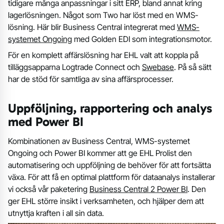
tidigare många anpassningar i sitt ERP, bland annat kring
lagerlösningen. Något som Two har löst med en WMS-
lösning. Här blir Business Central integrerat med
WMS-
systemet Ongoing
med Golden EDI som integrationsmotor.
För en komplett affärslösning har EHL valt att koppla på
tilläggsapparna Logtrade Connect och
Swebase
. På så sätt
har de stöd för samtliga av sina affärsprocesser.
Uppföljning, rapportering och analys
med Power BI
Kombinationen av Business Central, WMS-systemet
Ongoing och Power BI kommer att ge EHL Prolist den
automatisering och uppföljning de behöver för att fortsätta
växa. För att få en optimal plattform för dataanalys installerar
vi också vår paketering
Business Central 2 Power BI
. Den
ger EHL större insikt i verksamheten, och hjälper dem att
utnyttja kraften i all sin data.