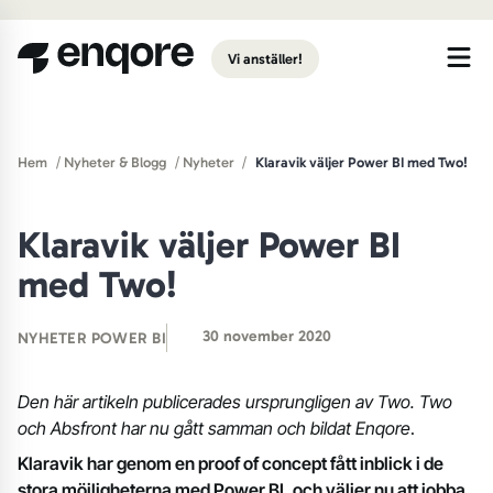
Gå till huvudinnehåll
Vi anställer!
/
/
/
Hem
Nyheter & Blogg
Nyheter
Klaravik väljer Power BI med Two!
Klaravik väljer Power BI
med Two!
30 november 2020
NYHETER
POWER BI
Den här artikeln publicerades ursprungligen av Two. Two
och Absfront har nu gått samman och bildat Enqore
.
Klaravik har genom en proof of concept fått inblick i de
stora möjligheterna med Power BI, och väljer nu att jobba