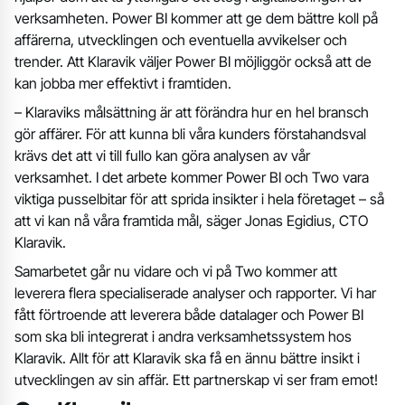
verksamheten. Power BI kommer att ge dem bättre koll på
affärerna, utvecklingen och eventuella avvikelser och
trender. Att Klaravik väljer Power BI möjliggör också att de
kan jobba mer effektivt i framtiden.
– Klaraviks målsättning är att förändra hur en hel bransch
gör affärer. För att kunna bli våra kunders förstahandsval
krävs det att vi till fullo kan göra analysen av vår
verksamhet. I det arbete kommer Power BI och Two vara
viktiga pusselbitar för att sprida insikter i hela företaget – så
att vi kan nå våra framtida mål, säger Jonas Egidius, CTO
Klaravik.
Samarbetet går nu vidare och vi på Two kommer att
leverera flera specialiserade analyser och rapporter. Vi har
fått förtroende att leverera både datalager och Power BI
som ska bli integrerat i andra verksamhetssystem hos
Klaravik. Allt för att Klaravik ska få en ännu bättre insikt i
utvecklingen av sin affär. Ett partnerskap vi ser fram emot!