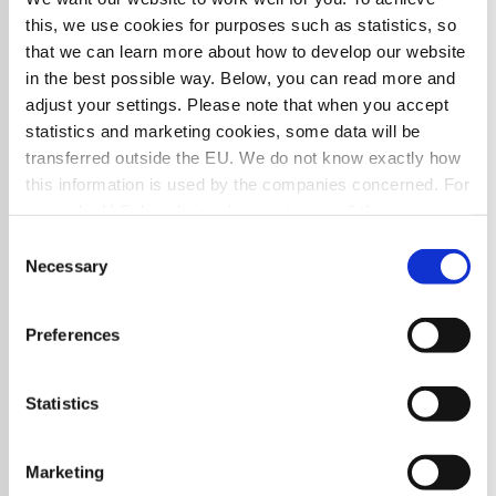
this, we use cookies for purposes such as statistics, so
that we can learn more about how to develop our website
in the best possible way. Below, you can read more and
adjust your settings. Please note that when you accept
statistics and marketing cookies, some data will be
transferred outside the EU. We do not know exactly how
this information is used by the companies concerned. For
example, U.S. legislation does not meet all the
requirements for the processing of personal data that
Consent
apply within the EU, which may entail certain risks to
Intresserad av ett proof of
Necessary
Selection
your personal data. The companies concerned must
concept?
disclose data to law enforcement authorities in the United
Preferences
States if they receive such a request. However, it may be
Jonas Sundin
difficult or impossible for you to exercise your rights,
jonas.sundin@enqore.se
such as the right to erasure, with regard to any personal
Statistics
070-665 13 61
data that law enforcement authorities have gained access
to. By accepting statistics and marketing cookies below,
Marketing
you confirm that you consent to the transfer of data to
Maila Jonas