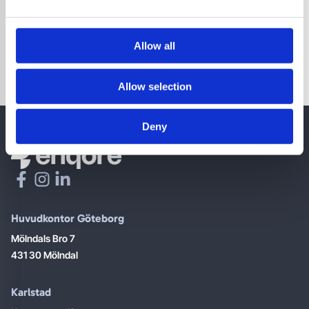
third countries.
Google’s Privacy Policy
Some of the data collected by this provider is used to
Allow all
personalize content and measure the effectiveness of
advertising.
Allow selection
Deny
Huvudkontor Göteborg
Mölndals Bro 7
431 30 Mölndal
Karlstad