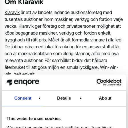
Om Klaravik
Klaravik
är ett av landets ledande auktionsföretag med
tusentals auktioner inom maskiner, verktyg och fordon varje
vecka. Klaravik ger företag och privatpersoner möjlighet att
köpa begagnade maskiner, verktyg och fordon enkelt,
tryggt och till rätt pris. Målet är att förmedla vinnare i alla led.
De jobbar nära med lokal förankring för en ansvarsfull affär,
och är marknadsplatsen som aldrig stannar, alltid med nya
relevanta auktioner. För samhället bidrar det hållbara
återbruket till att göra miljön en smula lyckligare. Win-win-
win, helt enkelt.
Proof of concept från Enqore
Vill du också testa Power BI och se om det är rätt BI-lösning
Consent
Details
About
för just er? Då kan vi ta fram ett proof of concept även för
dig.
This website uses cookies
We want our website to work well for you. To achieve