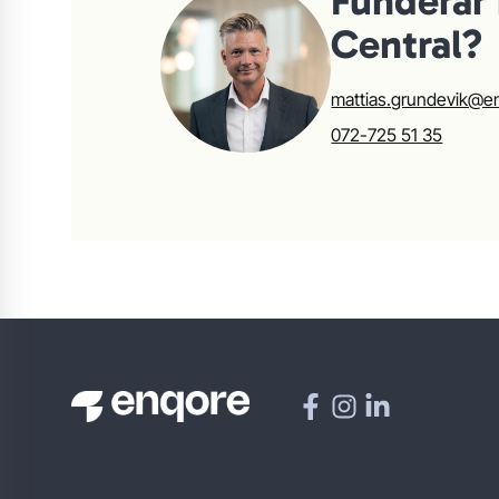
Funderar 
Central?
mattias.grundevik@e
072-725 51 35