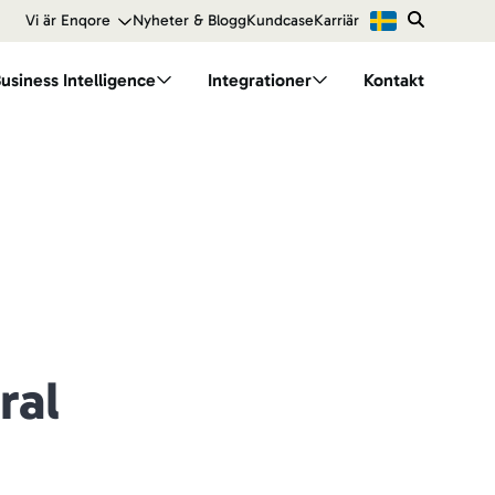
Vi är Enqore
Nyheter & Blogg
Kundcase
Karriär
usiness Intelligence
Integrationer
Kontakt
 Finance
Branscher
dellen
BI för energi
BI för handel
BI för tillverkning
ral