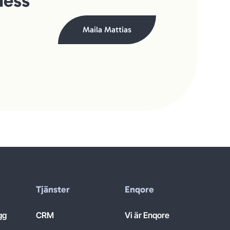
ness
Maila Mattias
Tjänster
Enqore
gg
CRM
Vi är Enqore