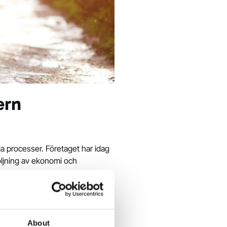
ern
a processer. Företaget har idag
öljning av ekonomi och
ov och utmaningar, är vi nu redo
processerna. Dessutom erbjuder
 Svensson, projektledare på Two,
About