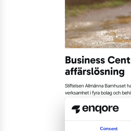
Business Cent
affärslösning
Stiftelsen Allmänna Barnhuset ha
verksamhet i fyra bolag och beh
verksamhet.
– Efter en noggrann förstudie ti
att sätta i gång implementation
det en mer effektiv och automat
Consent
och fortsätter: