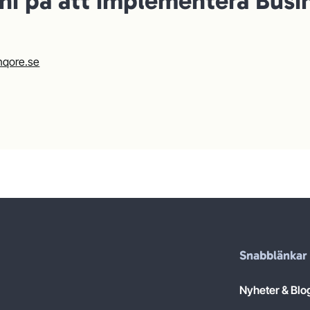
ni på att implementera Busi
nqore.se
Snabblänkar
Nyheter & Blo