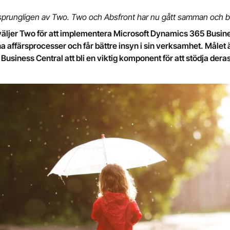
rsprungligen av Two. Two och Absfront har nu gått samman och bi
väljer Two för att implementera Microsoft Dynamics 365 Busin
a affärsprocesser och får bättre insyn i sin verksamhet. Målet ä
iness Central att bli en viktig komponent för att stödja deras t