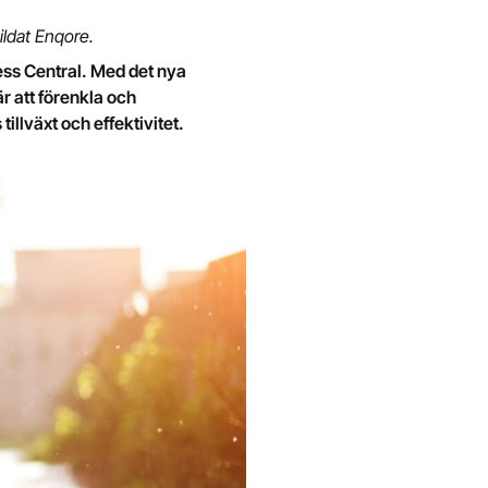
ldat Enqore.
ess Central. Med det nya
r att förenkla och
illväxt och effektivitet.