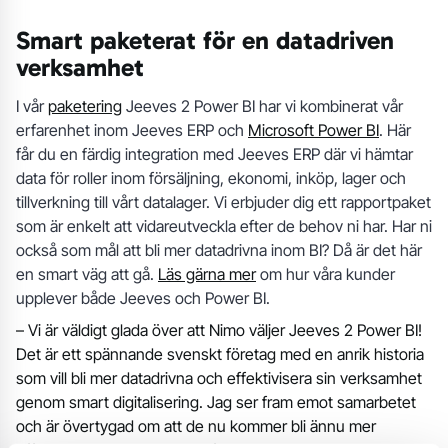
Smart paketerat för en datadriven
verksamhet
I vår
paketering
Jeeves 2 Power BI har vi kombinerat vår
erfarenhet inom Jeeves ERP och
Microsoft Power BI
. Här
får du en färdig integration med Jeeves ERP där vi hämtar
data för roller inom försäljning, ekonomi, inköp, lager och
tillverkning till vårt datalager. Vi erbjuder dig ett rapportpaket
som är enkelt att vidareutveckla efter de behov ni har. Har ni
också som mål att bli mer datadrivna inom BI? Då är det här
en smart väg att gå.
Läs gärna mer
om hur våra kunder
upplever både Jeeves och Power BI.
– Vi är väldigt glada över att Nimo väljer Jeeves 2 Power BI!
Det är ett spännande svenskt företag med en anrik historia
som vill bli mer datadrivna och effektivisera sin verksamhet
genom smart digitalisering. Jag ser fram emot samarbetet
och är övertygad om att de nu kommer bli ännu mer