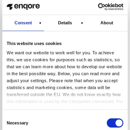
effektiva med snabbare uppföljning och analyser, säger
Christofer Järlesjö, VD på Two.
Om Nimo
Consent
Details
About
Nimos verksamhet startades år 1944. De omsätter idag
cirka 180 miljoner kronor och har 100 engagerade
This website uses cookies
medarbetare. Nimo erbjuder energisnåla och skonsamma
We want our website to work well for you. To achieve
torkskåp, tvättbänkar och tekniska tillbehör för
this, we use cookies for purposes such as statistics, so
klädvårdsrummet till återförsäljare, grossister och
that we can learn more about how to develop our website
konsumenter över hela Norden. Huvudkontor och fabrik
in the best possible way. Below, you can read more and
ligger i Hova, Sverige.
adjust your settings. Please note that when you accept
statistics and marketing cookies, some data will be
transferred outside the EU. We do not know exactly how
this information is used by the companies concerned. For
example, U.S. legislation does not meet all the
requirements for the processing of personal data that
Consent
apply within the EU, which may entail certain risks to
Necessary
Selection
your personal data. The companies concerned must