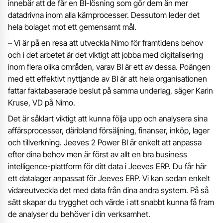
innebär att de får en BI-lösning som gör dem än mer
datadrivna inom alla kärnprocesser. Dessutom leder det
hela bolaget mot ett gemensamt mål.
– Vi är på en resa att utveckla Nimo för framtidens behov
och i det arbetet är det viktigt att jobba med digitalisering
inom flera olika områden, varav BI är ett av dessa. Poängen
med ett effektivt nyttjande av BI är att hela organisationen
fattar faktabaserade beslut på samma underlag, säger Karin
Kruse, VD på Nimo.
Det är såklart viktigt att kunna följa upp och analysera sina
affärsprocesser, däribland försäljning, finanser, inköp, lager
och tillverkning. Jeeves 2 Power BI är enkelt att anpassa
efter dina behov men är först av allt en bra business
intelligence-plattform för ditt data i Jeeves ERP. Du får här
ett datalager anpassat för Jeeves ERP. Vi kan sedan enkelt
vidareutveckla det med data från dina andra system. På så
sätt skapar du trygghet och värde i att snabbt kunna få fram
de analyser du behöver i din verksamhet.