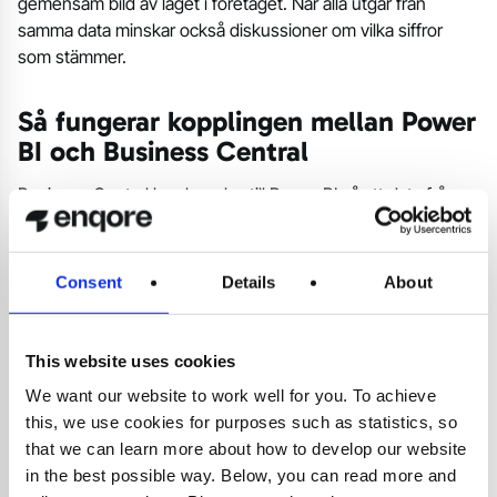
gemensam bild av läget i företaget. När alla utgår från
samma data minskar också diskussioner om vilka siffror
som stämmer.
Så fungerar kopplingen mellan Power
BI och Business Central
Business Central kan kopplas till Power BI så att data från
affärssystemet används i rapporter och dashboards. Det
kan handla om standardrapporter, färdiga datakällor eller
mer anpassade rapportmodeller beroende på ert behov.
Consent
Details
About
När kopplingen är på plats kan ni följa nyckeltal från
exempelvis ekonomi, försäljning, inköp, lager och projekt i
Power BI.
This website uses cookies
We want our website to work well for you. To achieve
Ett praktiskt stöd för användarna
this, we use cookies for purposes such as statistics, so
that we can learn more about how to develop our website
För användarna i verksamheten är vinsten ofta mer praktisk.
in the best possible way. Below, you can read more and
De får snabbare svar på sina frågor och behöver inte alltid