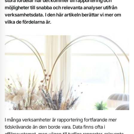
stora fördelar när det kommer till rapportering och
möjligheter till snabba och relevanta analyser utifrån
verksamhetsdata. I den här artikeln berättar vi mer om
vilka de fördelarna är.
I många verksamheter är rapportering fortfarande mer
tidskrävande än den borde vara. Data finns ofta i
affärssystemet, men vägen till tydliga rapporter, relevanta