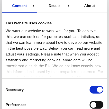
28 april 2026
Consent
Details
About
This website uses cookies
We want our website to work well for you. To achieve
this, we use cookies for purposes such as statistics, so
that we can learn more about how to develop our website
in the best possible way. Below, you can read more and
adjust your settings. Please note that when you accept
statistics and marketing cookies, some data will be
transferred outside the EU. We do not know exactly how
this information is used by the companies concerned. For
example, U.S. legislation does not meet all the
BLOGG
requirements for the processing of personal data that
Consent
Microsoft Dynamics 365 CE
apply within the EU, which may entail certain risks to
Necessary
Selection
Release Wave 1 2026
your personal data. The companies concerned must
disclose data to law enforcement authorities in the United
Nyheterna i Release Wave 1 2026 för Dynamics 365
Preferences
States if they receive such a request. However, it may be