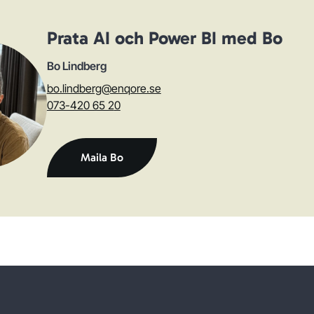
Prata AI och Power BI med Bo
Bo Lindberg
bo.lindberg@enqore.se
073-420 65 2
0
Maila Bo