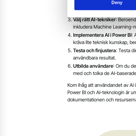
Deny
Förbered dina data
: Se till a
analysen.
Välj rätt AI-tekniker
: Beroend
inkludera Machine Learning-mo
Implementera AI i Power BI
: 
kräva lite teknisk kunskap, b
Testa och finjustera
: Testa d
användbara resultat.
Utbilda användare
: Om du de
med och tolka de AI-baserade 
Kom ihåg att användandet av AI
Power BI och AI-teknologin är und
dokumentationen och resursern