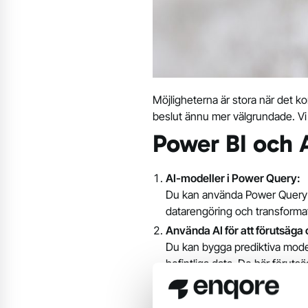
Möjligheterna är stora när det ko
beslut ännu mer välgrundade. Vi
Power BI och A
AI-modeller i Power Query:
Du kan använda Power Query fö
datarengöring och transformati
Använda AI för att förutsäga 
Du kan bygga prediktiva modell
befintliga data. De här förutsä
Integrera Power BI med Azur
Power BI kan integreras med A