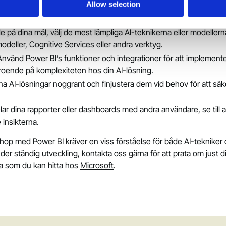
Allow selection
tt dina data är korrekt formaterade och rensade för att uppnå bästa 
e på dina mål, välj de mest lämpliga AI-teknikerna eller modeller
deller, Cognitive Services eller andra verktyg.
Använd Power BI’s funktioner och integrationer för att implement
eroende på komplexiteten hos din AI-lösning.
ina AI-lösningar noggrant och finjustera dem vid behov för att säke
lar dina rapporter eller dashboards med andra användare, se till a
insikterna.
 ihop med
Power BI
kräver en viss förståelse för både AI-tekniker
er ständig utveckling, kontakta oss gärna för att prata om just di
a som du kan hitta hos
Microsoft
.