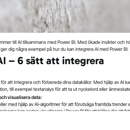
mmer till AI tillsammans med Power BI. Med ökade insikter och högr
 ger dig några exempel på hur du kan integrera AI med Power BI.
I – 6 sätt att integrera
r att integrera och förbereda dina datakällor. Med hjälp av AI k
on, till exempel textanalys för att ta ut nyckelord eller ämneskate
och visualisera data:
er med hjälp av AI-algoritmer för att förutsäga framtida trender 
gelserna kan sedan visualiseras i Power BI för att hjälpa dig att fat
e Machine Learning:
zure Machine Learning för att implementera och drifta AI-modeller