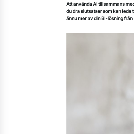
Att använda AI tillsammans med P
du dra slutsatser som kan leda t
ännu mer av din BI-lösning från