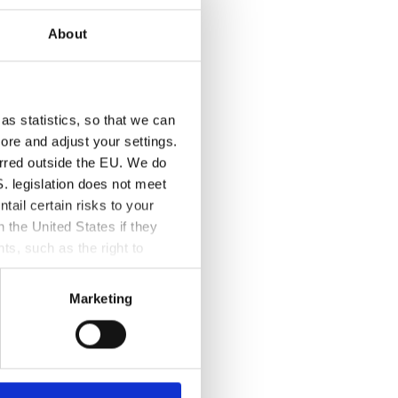
About
dina rapporter och dashboards.
kan på ett viss mätvärde i din
as statistics, so that we can
rade AI-funktioner som
ore and adjust your settings.
erred outside the EU. We do
. legislation does not meet
tail certain risks to your
 användbart för att identifiera
the United States if they
ts, such as the right to
 to. By accepting statistics
ntries.
Marketing
först:
fectiveness of advertising.
 identifiera mönster eller