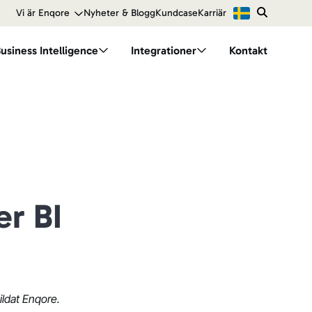
Vi är Enqore
Nyheter & Blogg
Kundcase
Karriär
usiness Intelligence
Integrationer
Kontakt
 Finance
Branscher
dellen
BI för energi
er BI
BI för handel
BI för tillverkning
ldat Enqore.