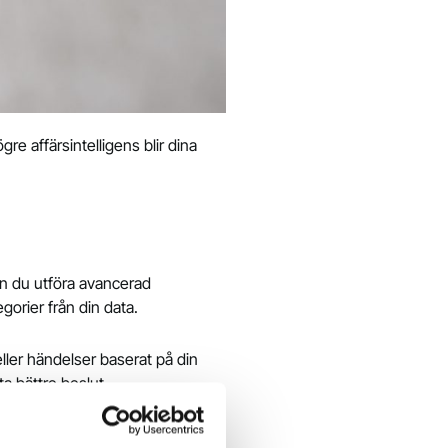
e affärsintelligens blir dina
an du utföra avancerad
gorier från din data.
eller händelser baserat på din
ta bättre beslut.
 i molnet. Detta gör det möjligt