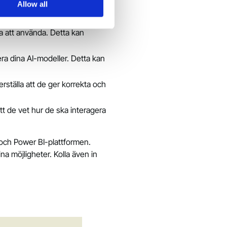
Allow all
möjliga resultat från AI-
na att använda. Detta kan
era dina AI-modeller. Detta kan
rställa att de ger korrekta och
tt de vet hur de ska interagera
 och Power BI-plattformen.
na möjligheter. Kolla även in